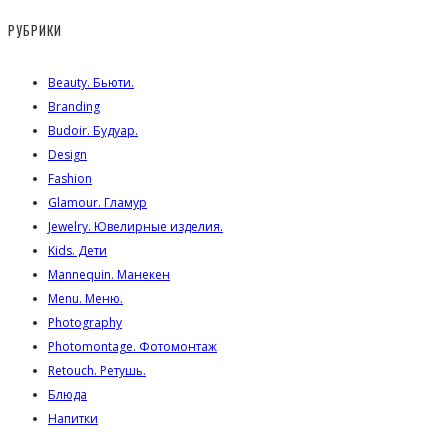
РУБРИКИ
Beauty. Бьюти.
Branding
Budoir. Будуар.
Design
Fashion
Glamour. Гламур
Jewelry. Ювелирные изделия.
Kids. Дети
Mannequin. Манекен
Menu. Меню.
Photography
Photomontage. Фотомонтаж
Retouch. Ретушь.
Блюда
Напитки