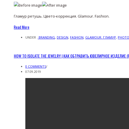
Гламур ретушь. Цвето-коррекция. Glamour. Fashion.
Read More
UNDER :
BRANDING
,
DESIGN
,
FASHION
,
GLAMOUR. ГЛАМУР
,
PHOTO
HOW TO ISOLATE THE JEWELRY | КАК ОБТРАВИТЬ ЮВЕЛИРНОЕ ИЗДЕЛИЕ (
0 COMMENTS
/
07.09.2019