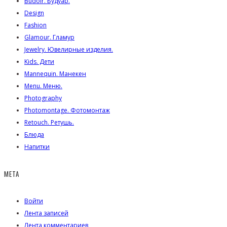
Budoir. Будуар.
Design
Fashion
Glamour. Гламур
Jewelry. Ювелирные изделия.
Kids. Дети
Mannequin. Манекен
Menu. Меню.
Photography
Photomontage. Фотомонтаж
Retouch. Ретушь.
Блюда
Напитки
МЕТА
Войти
Лента записей
Лента комментариев